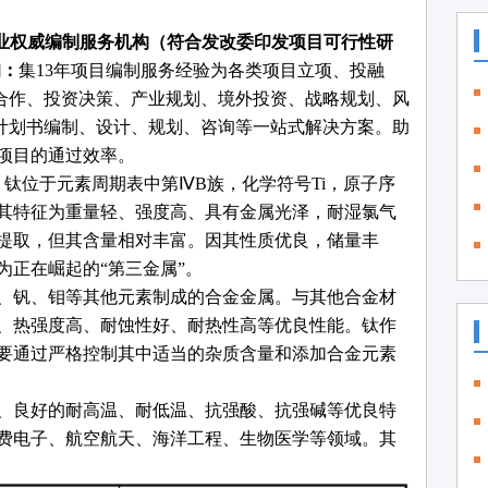
业权威编制服务机构（符合发改委印发项目可行性研
询：
集
13年项目编制服务经验为各类项目立项、投融
合作、投资决策、产业规划、境外投资、战略规划、风
计划书编制、设计、规划、咨询等一站式解决方案。助
项目的通过效率。
：
钛位于元素周期表中第
ⅣB族，化学符号Ti，原子序
，其特征为重量轻、强度高、具有金属光泽，耐湿氯气
提取，但其含量相对丰富。因其性质优良，储量丰
为正在崛起的“第三金属”。
、钒、钼等其他元素制成的合金金属。与其他合金材
、热强度高、耐蚀性好、耐热性高等优良性能。钛作
要通过严格控制其中适当的杂质含量和添加合金元素
、良好的耐高温、耐低温、抗强酸、抗强碱等优良特
费电子、航空航天、海洋工程、生物医学等领域。其