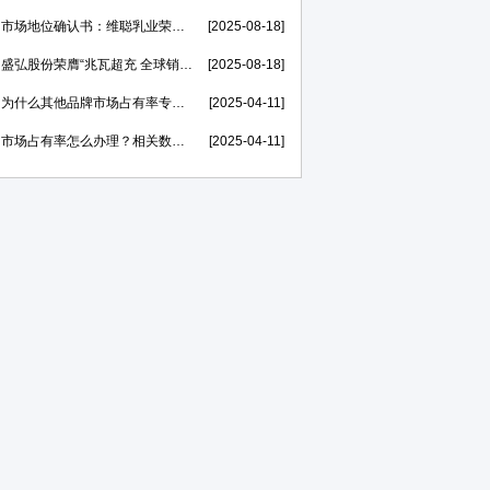
市场地位确认书：维聪乳业荣膺【赛汗苏“中国奶皮子老酸奶开创者”】
[2025-08-18]
盛弘股份荣膺“兆瓦超充 全球销量第一”市场地位证明，打造世界一流的电力能源科技创新IP
[2025-08-18]
为什么其他品牌市场占有率专精特新申报率高，我不行？
[2025-04-11]
市场占有率怎么办理？相关数据在哪里找？
[2025-04-11]