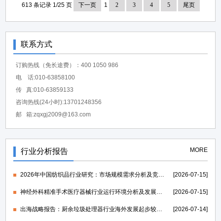
613 条记录 1/25 页
下一页
1
2
3
4
5
尾页
联系方式
订购热线（免长途费）：400 1050 986
电 话:010-63858100
传 真:010-63859133
咨询热线(24小时):13701248356
邮 箱:zqxgj2009@163.com
MORE
行业分析报告
2026年中国纺织品行业研究：市场规模需求分析及竞争格局研究-中金企信发布
[2026-07-15]
神经外科精准手术医疗器械行业运行环境分析及发展策略研究报告-中金企信发布
[2026-07-15]
出海战略报告：厨余垃圾处理器行业海外发展起步较早，行业成熟度高-中金企信发布
[2026-07-14]