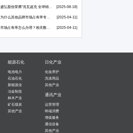
盛弘股份荣膺“兆瓦超充 全球销量第一”市场地位证明，打造世界一流的电力能源科技创新IP
[2025-08-18]
为什么其他品牌市场占有率专精特新申报率高，我不行？
[2025-04-11]
市场占有率怎么办理？相关数据在哪里找？
[2025-04-11]
能源石化
日化产业
电池电力
化妆养护
石油石化
洗涤用品
新能源业
其他产业
冶金制造
通讯产业
林木产业
矿石煤炭
运营管理
其他产业
终端消费
增值服务
通信设备
其他产业