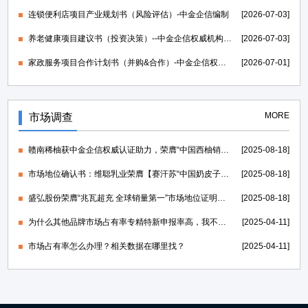
连锁便利店项目产业规划书（风险评估）-中金企信编制
[2026-07-03]
养老健康项目建议书（投资决策）--中金企信权威机构编制
[2026-07-03]
家政服务项目合作计划书（并购&合作）-中金企信权威机构编制
[2026-07-01]
MORE
市场调查
赣南稀柚获中金企信权威认证助力，荣膺“中国西柚销量第一”证明
[2025-08-18]
市场地位确认书：维聪乳业荣膺【赛汗苏“中国奶皮子老酸奶开创者”】
[2025-08-18]
盛弘股份荣膺“兆瓦超充 全球销量第一”市场地位证明，打造世界一流的电力能源科技创新IP
[2025-08-18]
为什么其他品牌市场占有率专精特新申报率高，我不行？
[2025-04-11]
市场占有率怎么办理？相关数据在哪里找？
[2025-04-11]