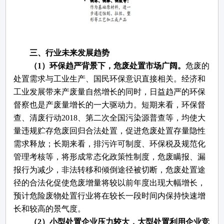
三、
行业未来发展趋势
（
1）环保趋严背景下，危废处置市场广阔。
危废的
处置需求与工业生产、国民环保意识直接相关。经济和
工业发展带来产废量自然增长的同时，日益趋严的环保
督察也是产废量增长的一大驱动力。短期来看，环保督
查、清废行动
2018、第二次全国污染源普查等，均使大
量违规贮存危废回归合法处置，促进危废处置存量隐性
需求释放；长期来看，排污许可制度、环保税及规范化
管理考核等，将形成常态化政策性制度，危废瞒报、漏
报行为减少，非法转移和倾倒途径被切断，危废处置途
径的合法化促使危废增量将较以前年度出现大幅增长，
预计危险废物处置行业将在较长一段时间内保持快速增
长和较高的景气度。
（
2）小型处置企业压力较大，大型处置利用企业竞