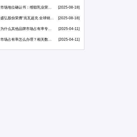
市场地位确认书：维聪乳业荣膺【赛汗苏“中国奶皮子老酸奶开创者”】
[2025-08-18]
盛弘股份荣膺“兆瓦超充 全球销量第一”市场地位证明，打造世界一流的电力能源科技创新IP
[2025-08-18]
为什么其他品牌市场占有率专精特新申报率高，我不行？
[2025-04-11]
市场占有率怎么办理？相关数据在哪里找？
[2025-04-11]