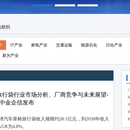
装纺织
织
IT产业
家电产业
交通运输
能源石化
日化产业
新兴产业
椅旅行袋行业市场分析、厂商竞争与未来展望-
电
中金企信发布
传
咨
全球汽车座椅旅行袋收入规模约28.1亿元，到2030年收入
邮
AGR为4.8%。